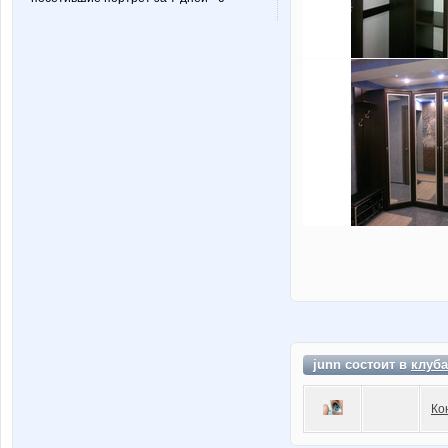
junn состоит в
клуба
Ко