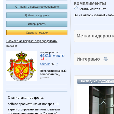
Комплименты
Отправить приватное сообщение
Комплиментов нет.
Вы не авторизованы! Чтоб
Добавить в друзья
Игнорировать
Сделать подарок
Метки лидеров
Совместная покупка: сбор предоплаты,
раздачи
популярность:
44315 место
Интервью
-15 ↓
рейтинг
352
?
Привилегированный
пользователь
5
уровня
Последние
фотогра
Статистика портрета:
сейчас просматривают портрет - 0
зарегистрированные пользователи
посетившие портрет за 7 дней - 0